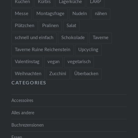
Kuchen
Kürbis
Lagerküche
LARP
Messe
Montagsfrage
Nudeln
nähen
Plätzchen
Pralinen
Salat
schnell und einfach
Schokolade
Taverne
Taverne Ruine Reichenstein
Upcycling
Valentinstag
vegan
vegetarisch
Weihnachten
Zucchini
Überbacken
CATEGORIES
Accessoires
Alles andere
Buchrezensionen
Essen