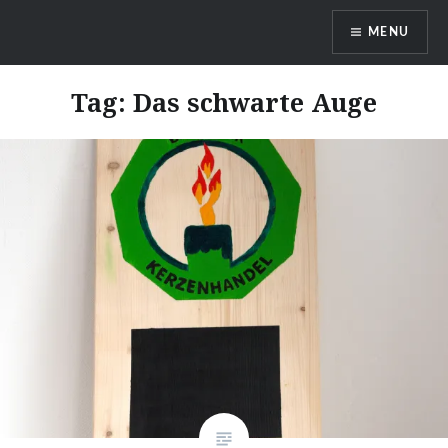
Skip
MENU
to
content
DragonDanielas Hobbyblog
Tag:
Das schwarte Auge