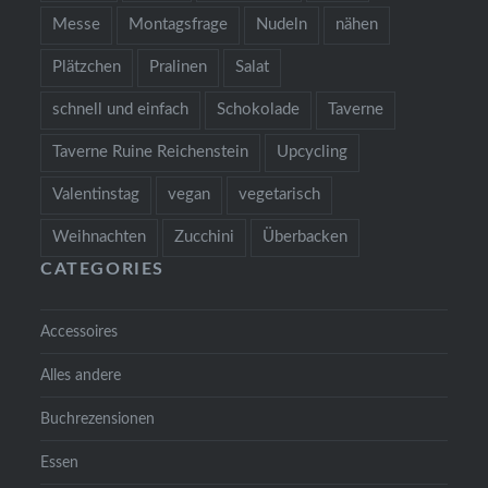
Messe
Montagsfrage
Nudeln
nähen
Plätzchen
Pralinen
Salat
schnell und einfach
Schokolade
Taverne
Taverne Ruine Reichenstein
Upcycling
Valentinstag
vegan
vegetarisch
Weihnachten
Zucchini
Überbacken
CATEGORIES
Accessoires
Alles andere
Buchrezensionen
Essen