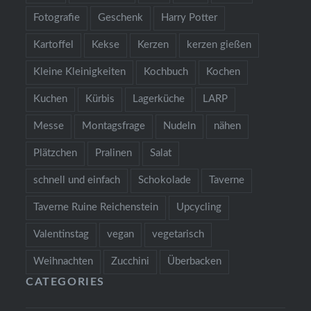
Fotografie
Geschenk
Harry Potter
Kartoffel
Kekse
Kerzen
kerzen gießen
Kleine Kleinigkeiten
Kochbuch
Kochen
Kuchen
Kürbis
Lagerküche
LARP
Messe
Montagsfrage
Nudeln
nähen
Plätzchen
Pralinen
Salat
schnell und einfach
Schokolade
Taverne
Taverne Ruine Reichenstein
Upcycling
Valentinstag
vegan
vegetarisch
Weihnachten
Zucchini
Überbacken
CATEGORIES