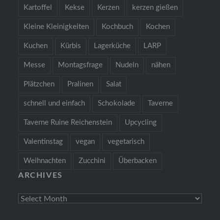
Kartoffel
Kekse
Kerzen
kerzen gießen
Kleine Kleinigkeiten
Kochbuch
Kochen
Kuchen
Kürbis
Lagerküche
LARP
Messe
Montagsfrage
Nudeln
nähen
Plätzchen
Pralinen
Salat
schnell und einfach
Schokolade
Taverne
Taverne Ruine Reichenstein
Upcycling
Valentinstag
vegan
vegetarisch
Weihnachten
Zucchini
Überbacken
ARCHIVES
Archives