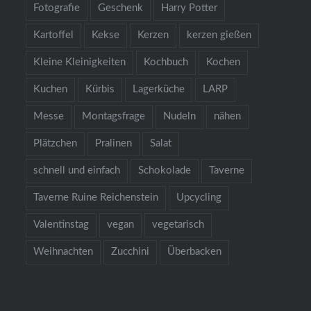
Fotografie
Geschenk
Harry Potter
Kartoffel
Kekse
Kerzen
kerzen gießen
Kleine Kleinigkeiten
Kochbuch
Kochen
Kuchen
Kürbis
Lagerküche
LARP
Messe
Montagsfrage
Nudeln
nähen
Plätzchen
Pralinen
Salat
schnell und einfach
Schokolade
Taverne
Taverne Ruine Reichenstein
Upcycling
Valentinstag
vegan
vegetarisch
Weihnachten
Zucchini
Überbacken