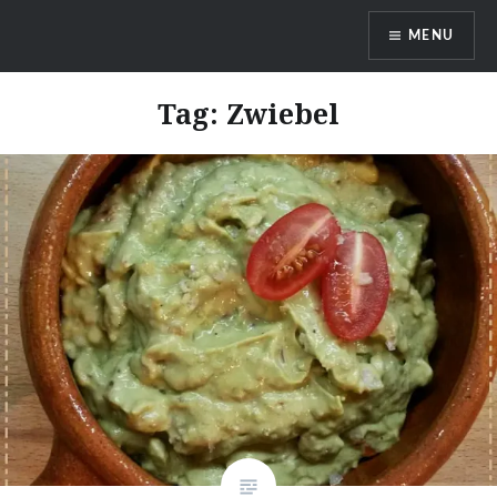
Skip
MENU
to
content
DragonDanielas Hobbyblog
Tag:
Zwiebel