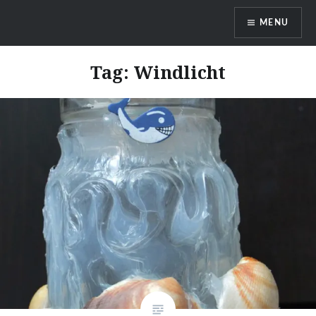
Skip
MENU
to
content
DragonDanielas Hobbyblog
Tag:
Windlicht