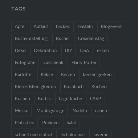
TAGS
Apfel
Auflauf
backen
basteln
Blogevent
Buchvorstellung
Bücher
Creadienstag
Deko
Dekoration
DIY
DSA
essen
Fotografie
Geschenk
Harry Potter
Kartoffel
Kekse
Kerzen
kerzen gießen
Kleine Kleinigkeiten
Kochbuch
Kochen
Kuchen
Kürbis
Lagerküche
LARP
Messe
Montagsfrage
Nudeln
nähen
Plätzchen
Pralinen
Salat
schnell und einfach
Schokolade
Taverne