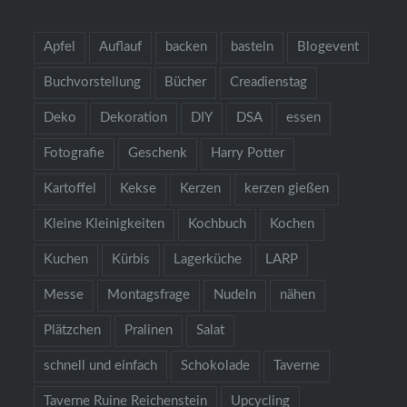
Apfel
Auflauf
backen
basteln
Blogevent
Buchvorstellung
Bücher
Creadienstag
Deko
Dekoration
DIY
DSA
essen
Fotografie
Geschenk
Harry Potter
Kartoffel
Kekse
Kerzen
kerzen gießen
Kleine Kleinigkeiten
Kochbuch
Kochen
Kuchen
Kürbis
Lagerküche
LARP
Messe
Montagsfrage
Nudeln
nähen
Plätzchen
Pralinen
Salat
schnell und einfach
Schokolade
Taverne
Taverne Ruine Reichenstein
Upcycling