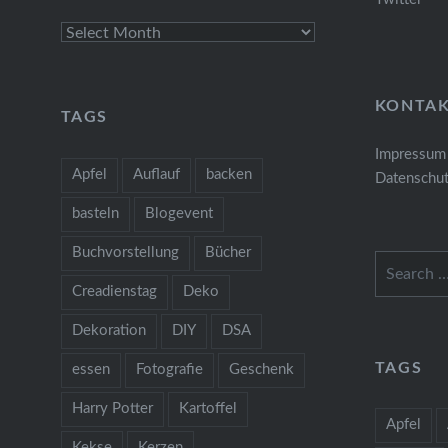
Archives
KONTA
TAGS
Impressum
Apfel
Auflauf
backen
Datenschut
basteln
Blogevent
Buchvorstellung
Bücher
Search
for:
Creadienstag
Deko
Dekoration
DIY
DSA
TAGS
essen
Fotografie
Geschenk
Harry Potter
Kartoffel
Apfel
Kekse
Kerzen