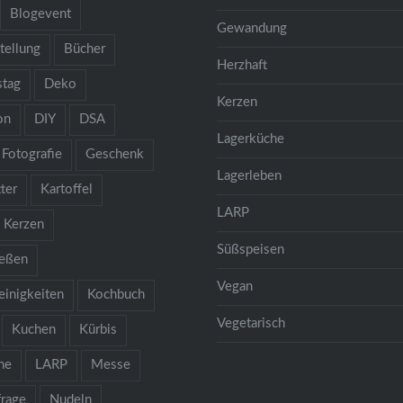
Blogevent
Gewandung
tellung
Bücher
Herzhaft
stag
Deko
Kerzen
on
DIY
DSA
Lagerküche
Fotografie
Geschenk
Lagerleben
ter
Kartoffel
LARP
Kerzen
Süßspeisen
ießen
Vegan
einigkeiten
Kochbuch
Vegetarisch
Kuchen
Kürbis
he
LARP
Messe
rage
Nudeln