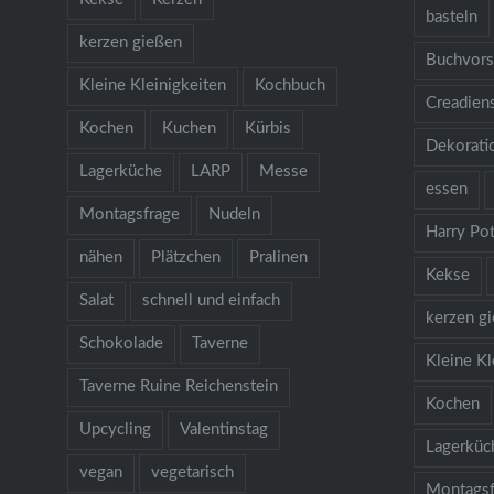
basteln
kerzen gießen
Buchvors
Kleine Kleinigkeiten
Kochbuch
Creadien
Kochen
Kuchen
Kürbis
Dekorati
Lagerküche
LARP
Messe
essen
Montagsfrage
Nudeln
Harry Pot
nähen
Plätzchen
Pralinen
Kekse
Salat
schnell und einfach
kerzen g
Schokolade
Taverne
Kleine Kl
Taverne Ruine Reichenstein
Kochen
Upcycling
Valentinstag
Lagerküc
vegan
vegetarisch
Montagsf