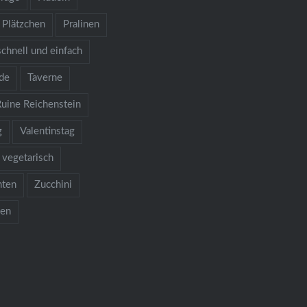
Plätzchen
Pralinen
schnell und einfach
de
Taverne
Ruine Reichenstein
g
Valentinstag
vegetarisch
hten
Zucchini
ken