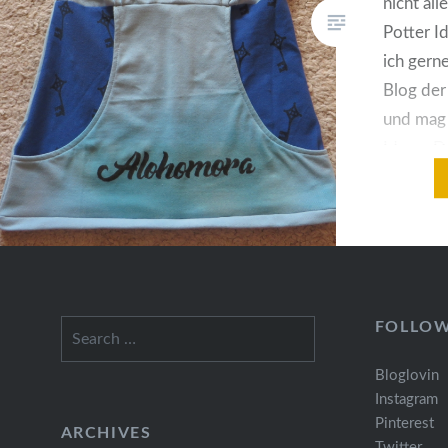
nicht all
Potter I
ich gern
Blog der
und mag 
Ideen. Da
dass ich
bekommen
Nria un
Search
FOLLO
for:
Bloglovin
Instagram
Pinterest
ARCHIVES
Twitter