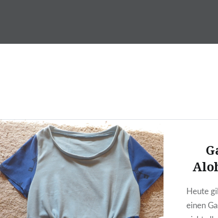
Skip
to
DragonDanielas Hobbyblo
content
G
Alo
Heute gi
einen Gas