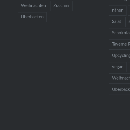
Weihnachten
Zucchini
nähen
Überbacken
Salat
Schokola
Taverne 
Upcyclin
vegan
Weihnac
Überbac