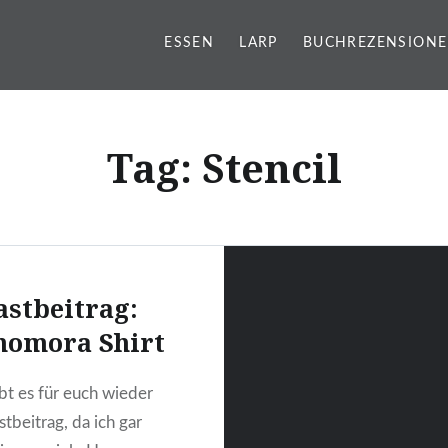
ESSEN
LARP
BUCHREZENSION
g
Tag:
Stencil
astbeitrag:
homora Shirt
bt es für euch wieder
tbeitrag, da ich gar