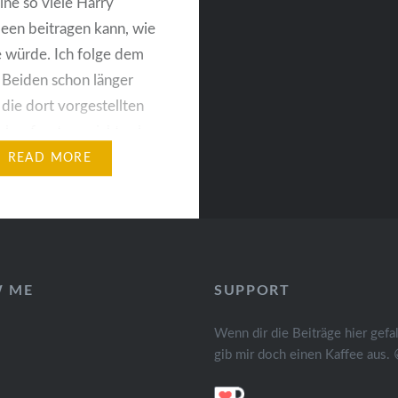
eine so viele Harry
deen beitragen kann, wie
e würde. Ich folge dem
 Beiden schon länger
die dort vorgestellten
her freut es micht sehr,
 einen Gastbeitrag
READ MORE
 habe. Hallo! Ich bin
d blogge…
W ME
SUPPORT
Wenn dir die Beiträge hier gefal
gib mir doch einen Kaffee aus. 