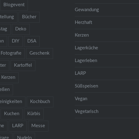
Blogevent
Gewandung
tellung
Bücher
Herzhaft
stag
Deko
Kerzen
on
DIY
DSA
Lagerküche
Fotografie
Geschenk
Lagerleben
ter
Kartoffel
LARP
Kerzen
Süßspeisen
ießen
Vegan
einigkeiten
Kochbuch
Vegetarisch
Kuchen
Kürbis
he
LARP
Messe
rage
Nudeln