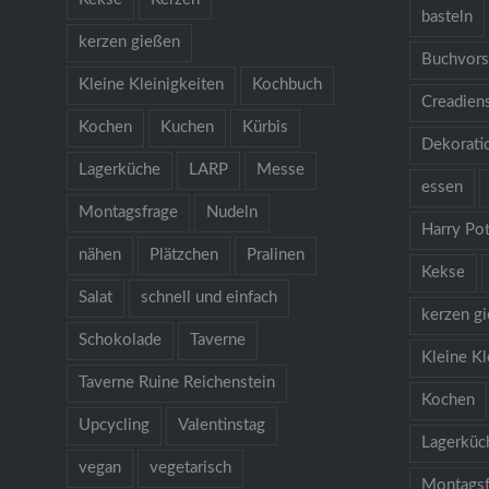
basteln
kerzen gießen
Buchvors
Kleine Kleinigkeiten
Kochbuch
Creadien
Kochen
Kuchen
Kürbis
Dekorati
Lagerküche
LARP
Messe
essen
Montagsfrage
Nudeln
Harry Pot
nähen
Plätzchen
Pralinen
Kekse
Salat
schnell und einfach
kerzen g
Schokolade
Taverne
Kleine Kl
Taverne Ruine Reichenstein
Kochen
Upcycling
Valentinstag
Lagerküc
vegan
vegetarisch
Montagsf