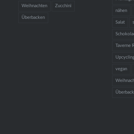
Weihnachten
Zucchini
nähen
Überbacken
Salat
Schokola
Taverne 
Upcyclin
vegan
Weihnac
Überbac