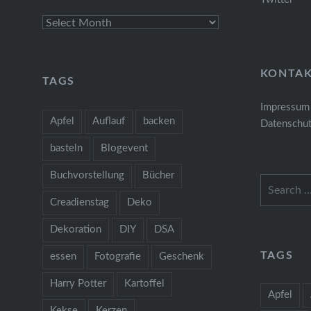
Archives
KONTA
TAGS
Impressum
Apfel
Auflauf
backen
Datenschut
basteln
Blogevent
Buchvorstellung
Bücher
Search
for:
Creadienstag
Deko
Dekoration
DIY
DSA
TAGS
essen
Fotografie
Geschenk
Harry Potter
Kartoffel
Apfel
Kekse
Kerzen