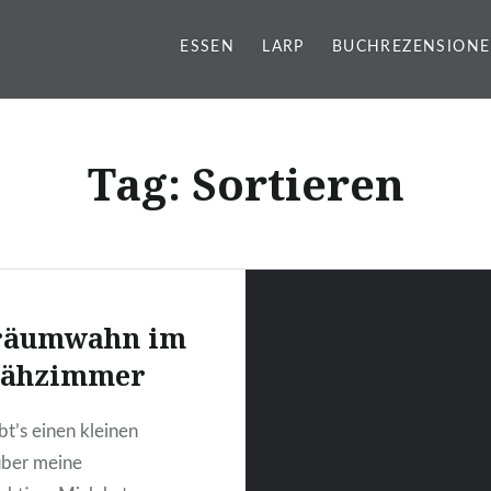
ESSEN
LARP
BUCHREZENSION
g
Tag:
Sortieren
räumwahn im
ähzimmer
bt’s einen kleinen
über meine