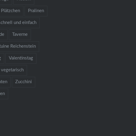
Plätzchen
Pralinen
schnell und einfach
de
Taverne
Ruine Reichenstein
g
Valentinstag
vegetarisch
hten
Zucchini
ken