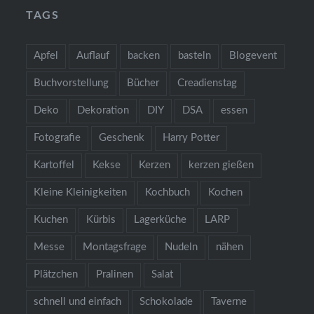
TAGS
Apfel
Auflauf
backen
basteln
Blogevent
Buchvorstellung
Bücher
Creadienstag
Deko
Dekoration
DIY
DSA
essen
Fotografie
Geschenk
Harry Potter
Kartoffel
Kekse
Kerzen
kerzen gießen
Kleine Kleinigkeiten
Kochbuch
Kochen
Kuchen
Kürbis
Lagerküche
LARP
Messe
Montagsfrage
Nudeln
nähen
Plätzchen
Pralinen
Salat
schnell und einfach
Schokolade
Taverne