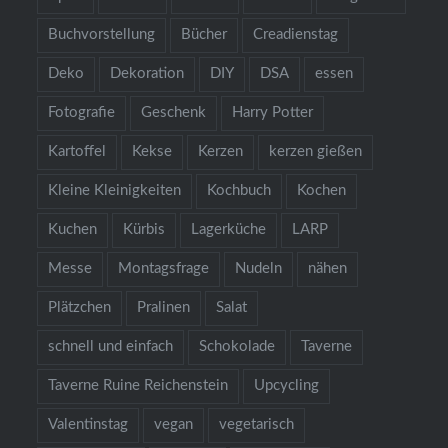
Buchvorstellung
Bücher
Creadienstag
Deko
Dekoration
DIY
DSA
essen
Fotografie
Geschenk
Harry Potter
Kartoffel
Kekse
Kerzen
kerzen gießen
Kleine Kleinigkeiten
Kochbuch
Kochen
Kuchen
Kürbis
Lagerküche
LARP
Messe
Montagsfrage
Nudeln
nähen
Plätzchen
Pralinen
Salat
schnell und einfach
Schokolade
Taverne
Taverne Ruine Reichenstein
Upcycling
Valentinstag
vegan
vegetarisch