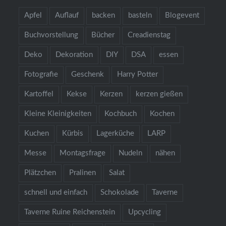
Apfel
Auflauf
backen
basteln
Blogevent
Buchvorstellung
Bücher
Creadienstag
Deko
Dekoration
DIY
DSA
essen
Fotografie
Geschenk
Harry Potter
Kartoffel
Kekse
Kerzen
kerzen gießen
Kleine Kleinigkeiten
Kochbuch
Kochen
Kuchen
Kürbis
Lagerküche
LARP
Messe
Montagsfrage
Nudeln
nähen
Plätzchen
Pralinen
Salat
schnell und einfach
Schokolade
Taverne
Taverne Ruine Reichenstein
Upcycling