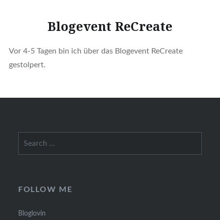
Blogevent ReCreate
Vor 4-5 Tagen bin ich über das Blogevent ReCreate
gestolpert.
Search
for:
FOLLOW ME
Bloglovin