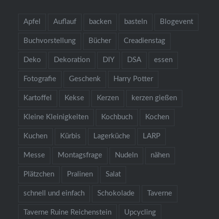
Apfel
Auflauf
backen
basteln
Blogevent
Buchvorstellung
Bücher
Creadienstag
Deko
Dekoration
DIY
DSA
essen
Fotografie
Geschenk
Harry Potter
Kartoffel
Kekse
Kerzen
kerzen gießen
Kleine Kleinigkeiten
Kochbuch
Kochen
Kuchen
Kürbis
Lagerküche
LARP
Messe
Montagsfrage
Nudeln
nähen
Plätzchen
Pralinen
Salat
schnell und einfach
Schokolade
Taverne
Taverne Ruine Reichenstein
Upcycling