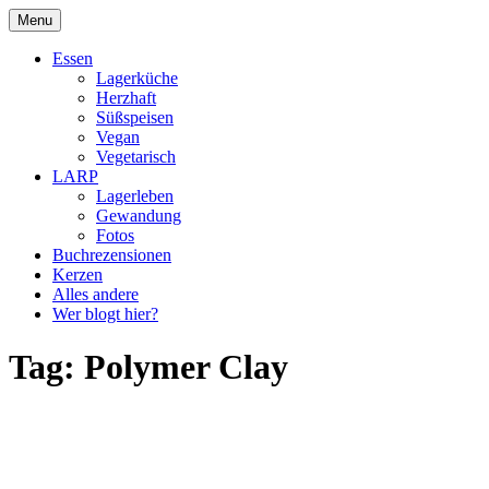
Skip
Menu
to
DragonDanielas Hobbyblog
content
Essen
Lagerküche
Herzhaft
Süßspeisen
Vegan
Vegetarisch
LARP
Lagerleben
Gewandung
Fotos
Buchrezensionen
Kerzen
Alles andere
Wer blogt hier?
Tag:
Polymer Clay