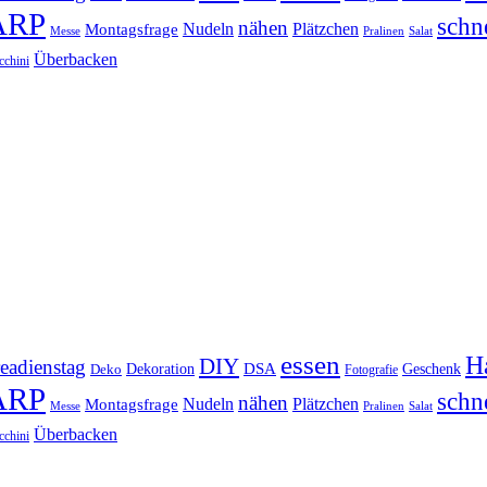
ARP
schn
nähen
Montagsfrage
Nudeln
Plätzchen
Messe
Salat
Pralinen
Überbacken
cchini
essen
Ha
DIY
eadienstag
Dekoration
DSA
Geschenk
Deko
Fotografie
ARP
schn
nähen
Montagsfrage
Nudeln
Plätzchen
Messe
Salat
Pralinen
Überbacken
cchini