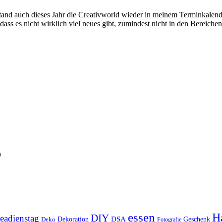
d auch dieses Jahr die Creativworld wieder in meinem Terminkalender. 
ass es nicht wirklich viel neues gibt, zumindest nicht in den Bereiche

essen
Ha
DIY
eadienstag
Dekoration
DSA
Geschenk
Deko
Fotografie