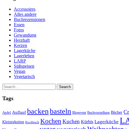
Accessoires
Alles andere
Buchrezensionen
Essen
Fotos
Gewandung
Herzhaft
Kerzen
Lagerküche
Lagerleben
LARP
Süßspeisen
Vegan
Vegetarisch
Search
for:
Tags
basteln
backen
Cr
Auflauf
Apfel
Bücher
Blogevent
Buchvorstellung
L
Kochen
Kuchen
Lagerküche
Kürbis
Kleinigkeiten
Kochbuch