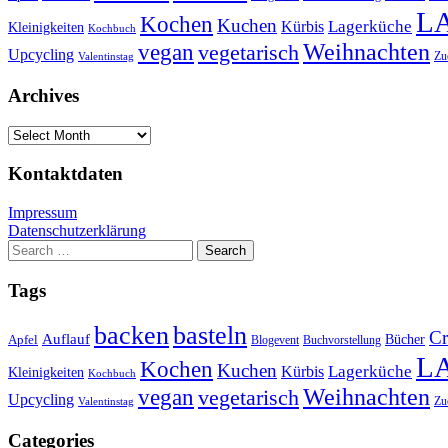
L
Kochen
Kuchen
Lagerküche
Kürbis
Kleinigkeiten
Kochbuch
Weihnachten
vegan
vegetarisch
Upcycling
Zu
Valentinstag
Archives
Archives
Kontaktdaten
Impressum
Datenschutzerklärung
Search
for:
Tags
basteln
backen
Cr
Auflauf
Apfel
Bücher
Blogevent
Buchvorstellung
L
Kochen
Kuchen
Lagerküche
Kürbis
Kleinigkeiten
Kochbuch
Weihnachten
vegan
vegetarisch
Upcycling
Zu
Valentinstag
Categories