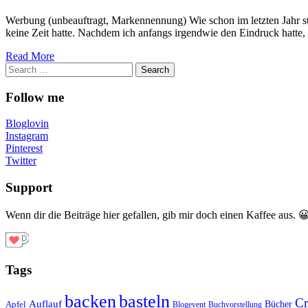
Werbung (unbeauftragt, Markennennung) Wie schon im letzten Jahr stan
keine Zeit hatte. Nachdem ich anfangs irgendwie den Eindruck hatte, d
Read More
Search
for:
Follow me
Bloglovin
Instagram
Pinterest
Twitter
Support
Wenn dir die Beiträge hier gefallen, gib mir doch einen Kaffee aus. 
Tags
basteln
backen
Cr
Auflauf
Apfel
Bücher
Blogevent
Buchvorstellung