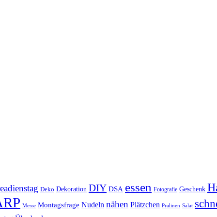
essen
Ha
DIY
eadienstag
Dekoration
DSA
Geschenk
Deko
Fotografie
ARP
schn
nähen
Montagsfrage
Nudeln
Plätzchen
Messe
Salat
Pralinen