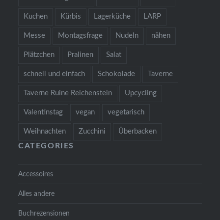
Kuchen
Kürbis
Lagerküche
LARP
Messe
Montagsfrage
Nudeln
nähen
Plätzchen
Pralinen
Salat
schnell und einfach
Schokolade
Taverne
Taverne Ruine Reichenstein
Upcycling
Valentinstag
vegan
vegetarisch
Weihnachten
Zucchini
Überbacken
CATEGORIES
Accessoires
Alles andere
Buchrezensionen