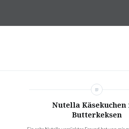
Skip
to
DragonDanielas Hobbyblo
content
Nutella Käsekuchen
Butterkeksen