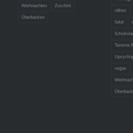
Weihnachten
Zucchini
nähen
Überbacken
Salat
Schokola
Taverne 
Upcyclin
vegan
Weihnac
Überbac