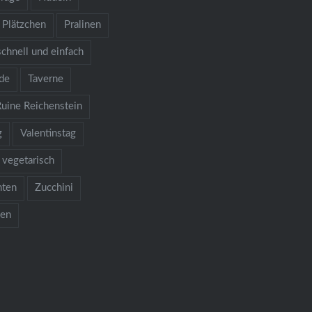
Plätzchen
Pralinen
schnell und einfach
de
Taverne
Ruine Reichenstein
g
Valentinstag
vegetarisch
hten
Zucchini
ken