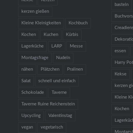
basteln
kerzen gießen
Buchvors
Kleine Kleinigkeiten
Kochbuch
Creadien
Kochen
Kuchen
Kürbis
Dekorati
Lagerküche
LARP
Messe
essen
Montagsfrage
Nudeln
Harry Pot
nähen
Plätzchen
Pralinen
Kekse
Salat
schnell und einfach
kerzen g
Schokolade
Taverne
Kleine Kl
Taverne Ruine Reichenstein
Kochen
Upcycling
Valentinstag
Lagerküc
vegan
vegetarisch
Montagsf