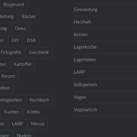
Blogevent
Gewandung
tellung
Bücher
Herzhaft
stag
Deko
Kerzen
on
DIY
DSA
Lagerküche
Fotografie
Geschenk
Lagerleben
ter
Kartoffel
LARP
Kerzen
Süßspeisen
ießen
Vegan
einigkeiten
Kochbuch
Vegetarisch
Kuchen
Kürbis
he
LARP
Messe
rage
Nudeln