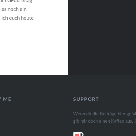
 zum Geburtstag
 es noch ein
 ich euch heute
W ME
SUPPORT
Wenn dir die Beiträge hier gefal
gib mir doch einen Kaffee aus. 