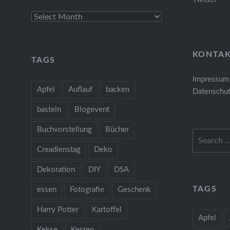
Archives
KONTA
TAGS
Impressum
Apfel
Auflauf
backen
Datenschut
basteln
Blogevent
Buchvorstellung
Bücher
Search
for:
Creadienstag
Deko
Dekoration
DIY
DSA
TAGS
essen
Fotografie
Geschenk
Harry Potter
Kartoffel
Apfel
Kekse
Kerzen