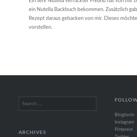
Ein sehr Nutella verrückter Freund hat von mir
ein Nutella Backbuch bekommen. Zusätzlich gab
Rezept daraus gebacken von mir. Dieses möchte
vorstellen.
Search
FOLLO
for:
Bloglovin
Instagram
Pinterest
ARCHIVES
Twitter