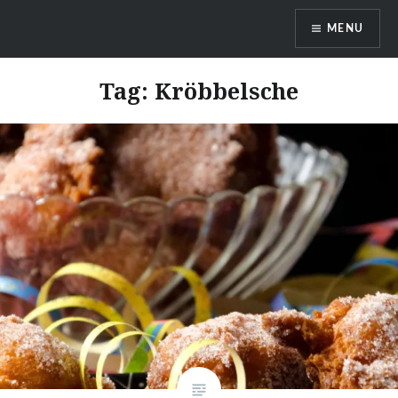
Skip
MENU
to
content
DragonDanielas Hobbyblog
Tag:
Kröbbelsche