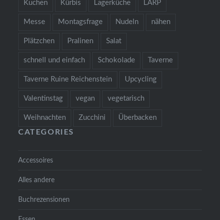
Kuchen
Kürbis
Lagerküche
LARP
Messe
Montagsfrage
Nudeln
nähen
Plätzchen
Pralinen
Salat
schnell und einfach
Schokolade
Taverne
Taverne Ruine Reichenstein
Upcycling
Valentinstag
vegan
vegetarisch
Weihnachten
Zucchini
Überbacken
CATEGORIES
Accessoires
Alles andere
Buchrezensionen
Essen