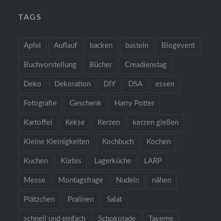
TAGS
Apfel
Auflauf
backen
basteln
Blogevent
Buchvorstellung
Bücher
Creadienstag
Deko
Dekoration
DIY
DSA
essen
Fotografie
Geschenk
Harry Potter
Kartoffel
Kekse
Kerzen
kerzen gießen
Kleine Kleinigkeiten
Kochbuch
Kochen
Kuchen
Kürbis
Lagerküche
LARP
Messe
Montagsfrage
Nudeln
nähen
Plätzchen
Pralinen
Salat
schnell und einfach
Schokolade
Taverne