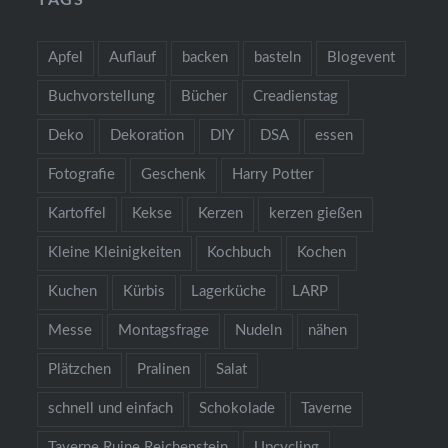
Apfel
Auflauf
backen
basteln
Blogevent
Buchvorstellung
Bücher
Creadienstag
Deko
Dekoration
DIY
DSA
essen
Fotografie
Geschenk
Harry Potter
Kartoffel
Kekse
Kerzen
kerzen gießen
Kleine Kleinigkeiten
Kochbuch
Kochen
Kuchen
Kürbis
Lagerküche
LARP
Messe
Montagsfrage
Nudeln
nähen
Plätzchen
Pralinen
Salat
schnell und einfach
Schokolade
Taverne
Taverne Ruine Reichenstein
Upcycling