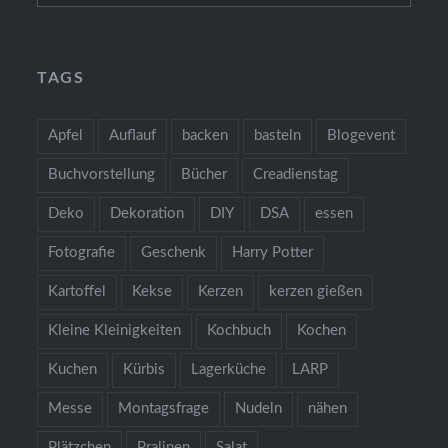
TAGS
Apfel
Auflauf
backen
basteln
Blogevent
Buchvorstellung
Bücher
Creadienstag
Deko
Dekoration
DIY
DSA
essen
Fotografie
Geschenk
Harry Potter
Kartoffel
Kekse
Kerzen
kerzen gießen
Kleine Kleinigkeiten
Kochbuch
Kochen
Kuchen
Kürbis
Lagerküche
LARP
Messe
Montagsfrage
Nudeln
nähen
Plätzchen
Pralinen
Salat