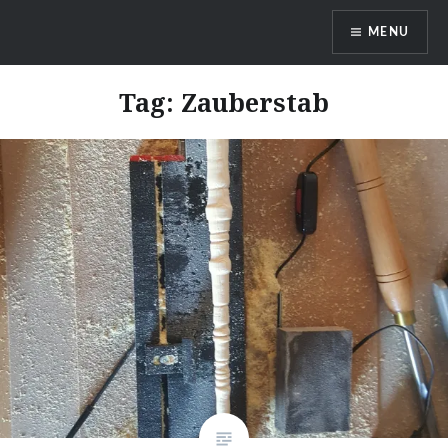
Skip
MENU
to
content
DragonDanielas Hobbyblog
Tag:
Zauberstab