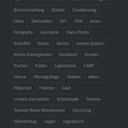
Buchvorstellung
Bücher
Creadienstag
Deko
Dekoration
DIY
DSA
essen
Fotografie
Geschenk
Harry Potter
Kartoffel
Kekse
Kerzen
kerzen gießen
Kleine Kleinigkeiten
Kochbuch
Kochen
Kuchen
Kürbis
Lagerküche
LARP
Messe
Montagsfrage
Nudeln
nähen
Plätzchen
Pralinen
Salat
schnell und einfach
Schokolade
Taverne
Taverne Ruine Reichenstein
Upcycling
Valentinstag
vegan
vegetarisch