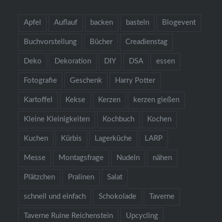
Apfel
Auflauf
backen
basteln
Blogevent
Buchvorstellung
Bücher
Creadienstag
Deko
Dekoration
DIY
DSA
essen
Fotografie
Geschenk
Harry Potter
Kartoffel
Kekse
Kerzen
kerzen gießen
Kleine Kleinigkeiten
Kochbuch
Kochen
Kuchen
Kürbis
Lagerküche
LARP
Messe
Montagsfrage
Nudeln
nähen
Plätzchen
Pralinen
Salat
schnell und einfach
Schokolade
Taverne
Taverne Ruine Reichenstein
Upcycling