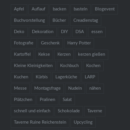
Apfel
Auflauf
backen
basteln
Blogevent
Buchvorstellung
Bücher
Creadienstag
Deko
Dekoration
DIY
DSA
essen
Fotografie
Geschenk
Harry Potter
Kartoffel
Kekse
Kerzen
kerzen gießen
Kleine Kleinigkeiten
Kochbuch
Kochen
Kuchen
Kürbis
Lagerküche
LARP
Messe
Montagsfrage
Nudeln
nähen
Plätzchen
Pralinen
Salat
schnell und einfach
Schokolade
Taverne
Taverne Ruine Reichenstein
Upcycling